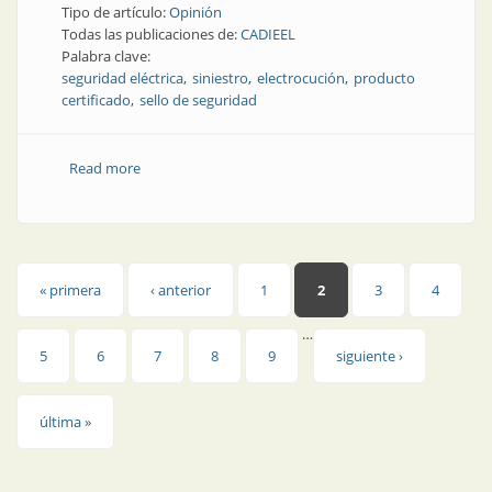
Tipo de artículo:
Opinión
Todas las publicaciones de:
CADIEEL
Palabra clave:
seguridad eléctrica
siniestro
electrocución
producto
certificado
sello de seguridad
Read more
about Riesgo alarmante en las conexiones eléctricas
Páginas
« primera
‹ anterior
1
2
3
4
…
5
6
7
8
9
siguiente ›
última »