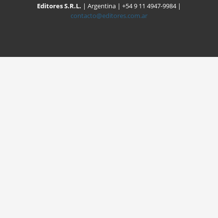
Editores S.R.L.
| Argentina | +54 9 11 4947-9984 |
contacto@editores.com.ar