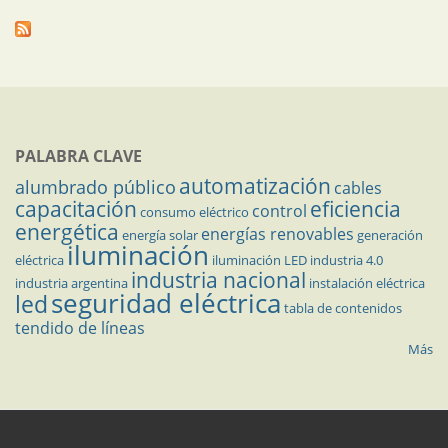
PALABRA CLAVE
automatización
alumbrado público
cables
capacitación
eficiencia
control
consumo eléctrico
energética
energías renovables
energía solar
generación
iluminación
eléctrica
iluminación LED
industria 4.0
industria nacional
industria argentina
instalación eléctrica
seguridad eléctrica
led
tabla de contenidos
tendido de líneas
Más