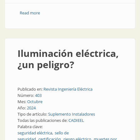
Read more
about Peligro eléctrico: algunos comentarios sobre las
nuevas resoluciones SIC 236 y 237/2024
Iluminación eléctrica,
¿un peligro?
Publicado en:
Revista Ingeniería Eléctrica
Número:
403
Mes:
Octubre
Año:
2024
Tipo de artículo:
Suplemento Instaladores
Todas las publicaciones de:
CADIEEL
Palabra clave:
seguridad eléctrica
sello de
seguridad
certificación
riesgo eléctrico
muertes por