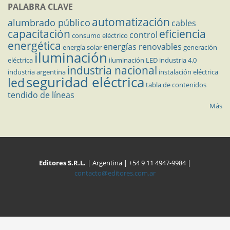
PALABRA CLAVE
automatización
alumbrado público
cables
capacitación
eficiencia
control
consumo eléctrico
energética
energías renovables
energía solar
generación
iluminación
eléctrica
iluminación LED
industria 4.0
industria nacional
industria argentina
instalación eléctrica
seguridad eléctrica
led
tabla de contenidos
tendido de líneas
Más
Editores S.R.L.
| Argentina | +54 9 11 4947-9984 |
contacto@editores.com.ar