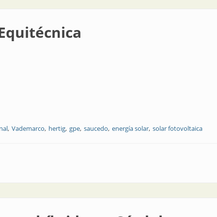
Equitécnica
nal
Vademarco
hertig
gpe
saucedo
energía solar
solar fotovoltaica