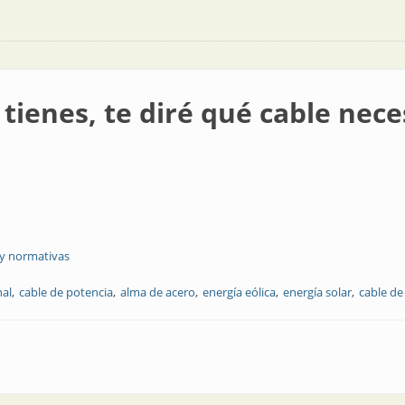
tienes, te diré qué cable nece
 y normativas
nal
cable de potencia
alma de acero
energía eólica
energía solar
cable de
ré qué cable necesitas