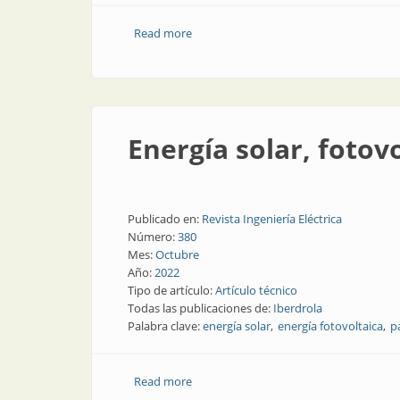
Read more
about Así será la jornada sobre ener
Energía solar, fotovo
Publicado en:
Revista Ingeniería Eléctrica
Número:
380
Mes:
Octubre
Año:
2022
Tipo de artículo:
Artículo técnico
Todas las publicaciones de:
Iberdrola
Palabra clave:
energía solar
energía fotovoltaica
p
Read more
about Energía solar, fotovoltaica y... ¡Fl