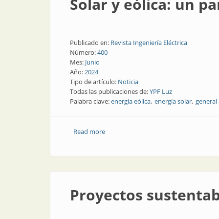
Solar y eólica: un p
Publicado en:
Revista Ingeniería Eléctrica
Número:
400
Mes:
Junio
Año:
2024
Tipo de artículo:
Noticia
Todas las publicaciones de:
YPF Luz
Palabra clave:
energía eólica
energía solar
general 
Read more
about Solar y eólica: un parque híbrid
Proyectos sustentab