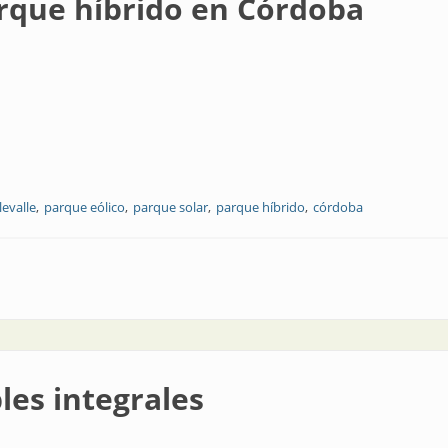
arque híbrido en Córdoba
levalle
parque eólico
parque solar
parque híbrido
córdoba
o en Córdoba
les integrales