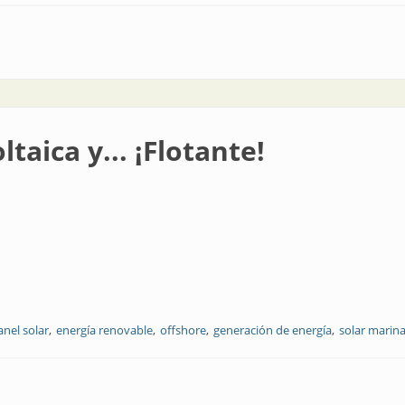
gías renovables en CONEXPO NOA
ltaica y... ¡Flotante!
anel solar
energía renovable
offshore
generación de energía
solar marin
otante!