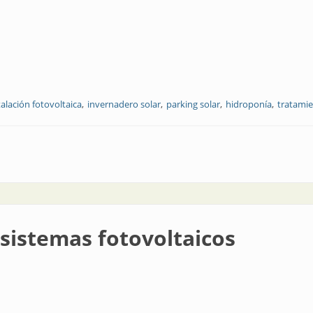
talación fotovoltaica
invernadero solar
parking solar
hidroponía
tratami
s
sistemas fotovoltaicos