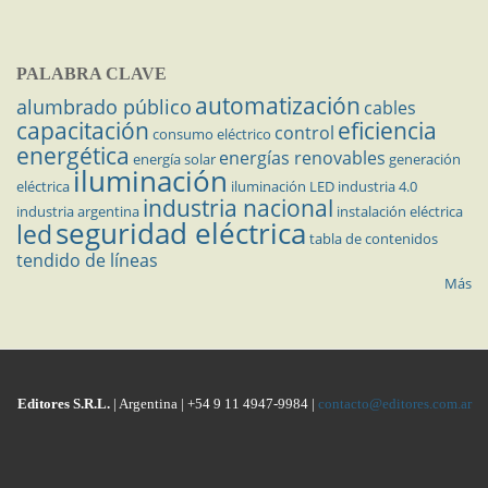
PALABRA CLAVE
automatización
alumbrado público
cables
capacitación
eficiencia
control
consumo eléctrico
energética
energías renovables
energía solar
generación
iluminación
eléctrica
iluminación LED
industria 4.0
industria nacional
industria argentina
instalación eléctrica
seguridad eléctrica
led
tabla de contenidos
tendido de líneas
Más
Editores S.R.L.
| Argentina | +54 9 11 4947-9984 |
contacto@editores.com.ar