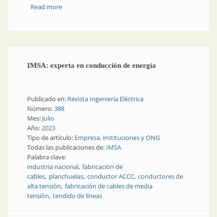
Read more
about ACCC en alta tensión: más liviano, más
eficiente, más amigable con el ambiente
IMSA: experta en conducción de energía
Publicado en:
Revista Ingeniería Eléctrica
Número:
388
Mes:
Julio
Año:
2023
Tipo de artículo:
Empresa, instituciones y ONG
Todas las publicaciones de:
IMSA
Palabra clave:
industria nacional
fabricación de
cables
planchuelas
conductor ACCC
conductores de
alta tensión
fabricación de cables de media
tensión
tendido de líneas