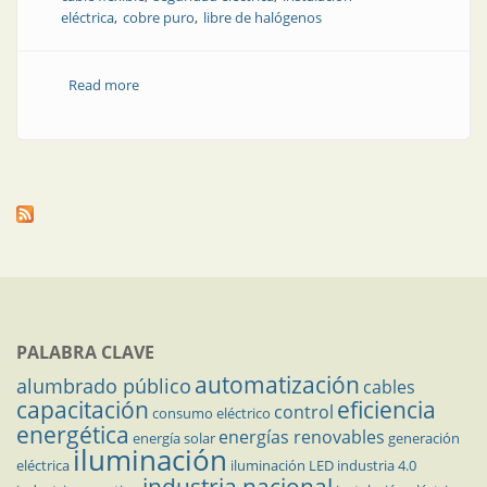
eléctrica
cobre puro
libre de halógenos
Read more
about La inversión que diferencia al profesional del
improvisado
PALABRA CLAVE
automatización
alumbrado público
cables
capacitación
eficiencia
control
consumo eléctrico
energética
energías renovables
energía solar
generación
iluminación
eléctrica
iluminación LED
industria 4.0