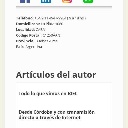
Teléfono:
+54 9 11 4947-9984 ( 9 a 18 hs )
Domicilio:
Av La Plata 1080
Localidad:
CABA
Código Postal:
C1250AAN
Provincia:
Buenos Aires
País:
Argentina
Artículos del autor
Todo lo que vimos en BIEL
Desde Córdoba y con transmisión
directa a través de Internet