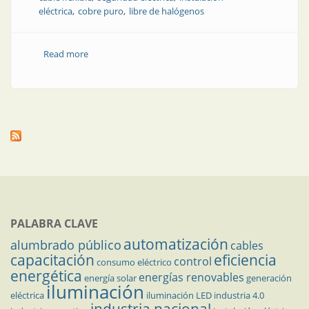
eléctrica
cobre puro
libre de halógenos
Read more
about La inversión que diferencia al profesional del
improvisado
PALABRA CLAVE
automatización
alumbrado público
cables
capacitación
eficiencia
control
consumo eléctrico
energética
energías renovables
energía solar
generación
iluminación
eléctrica
iluminación LED
industria 4.0