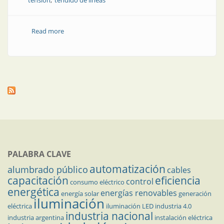
tensión
tendido de líneas
Read more
about IMSA: experta en conducción de energía
PALABRA CLAVE
automatización
alumbrado público
cables
capacitación
eficiencia
control
consumo eléctrico
energética
energías renovables
energía solar
generación
iluminación
eléctrica
iluminación LED
industria 4.0
industria nacional
industria argentina
instalación eléctrica