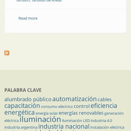
tensión
tendido de líneas
Read more
about IMSA: experta en conducción de energía
PALABRA CLAVE
automatización
alumbrado público
cables
capacitación
eficiencia
control
consumo eléctrico
energética
energías renovables
energía solar
generación
iluminación
eléctrica
iluminación LED
industria 4.0
industria nacional
industria argentina
instalación eléctrica