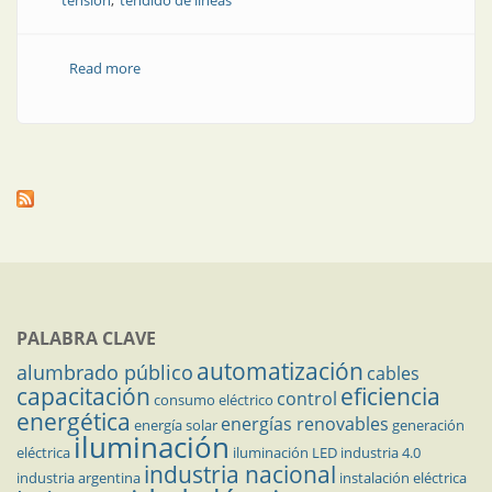
tensión
tendido de líneas
Read more
about IMSA: experta en conducción de energía
PALABRA CLAVE
automatización
alumbrado público
cables
capacitación
eficiencia
control
consumo eléctrico
energética
energías renovables
energía solar
generación
iluminación
eléctrica
iluminación LED
industria 4.0
industria nacional
industria argentina
instalación eléctrica