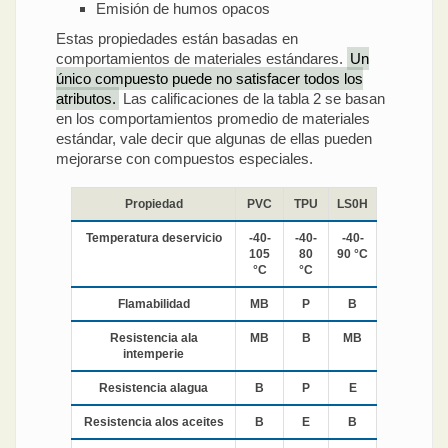
Emisión de humos opacos
Estas propiedades están basadas en
comportamientos de materiales estándares.
Un
único compuesto puede no satisfacer todos los
atributos.
Las calificaciones de la tabla 2 se basan
en los comportamientos promedio de materiales
estándar, vale decir que algunas de ellas pueden
mejorarse con compuestos especiales.
Propiedad
PVC
TPU
LS0H
Temperatura deservicio
-40-
-40-
-40-
105
80
90 °C
°C
°C
Flamabilidad
MB
P
B
Resistencia ala
MB
B
MB
intemperie
Resistencia alagua
B
P
E
Resistencia alos aceites
B
E
B