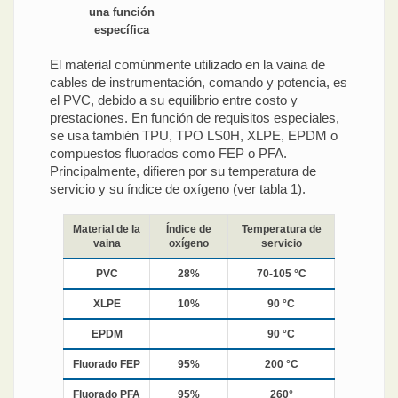
una función
específica
El material comúnmente utilizado en la vaina de
cables de instrumentación, comando y potencia, es
el PVC, debido a su equilibrio entre costo y
prestaciones. En función de requisitos especiales,
se usa también TPU, TPO LS0H, XLPE, EPDM o
compuestos fluorados como FEP o PFA.
Principalmente, difieren por su temperatura de
servicio y su índice de oxígeno (ver tabla 1).
Material de la
Índice de
Temperatura de
vaina
oxígeno
servicio
PVC
28%
70-105 °C
XLPE
10%
90 °C
EPDM
90 °C
Fluorado FEP
95%
200 °C
Fluorado PFA
95%
260°