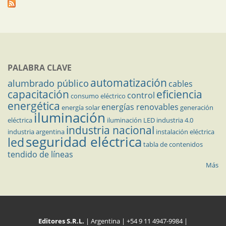
PALABRA CLAVE
automatización
alumbrado público
cables
capacitación
eficiencia
control
consumo eléctrico
energética
energías renovables
energía solar
generación
iluminación
eléctrica
iluminación LED
industria 4.0
industria nacional
industria argentina
instalación eléctrica
seguridad eléctrica
led
tabla de contenidos
tendido de líneas
Más
Editores S.R.L.
| Argentina | +54 9 11 4947-9984 |