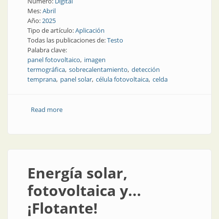
Número:
Digital
Mes:
Abril
Año:
2025
Tipo de artículo:
Aplicación
Todas las publicaciones de:
Testo
Palabra clave:
panel fotovoltaico
imagen
termográfica
sobrecalentamiento
detección
temprana
panel solar
célula fotovoltaica
celda
Read more
about Paneles solares: cuáles son sus fallas y cómo
detectarlas
Energía solar,
fotovoltaica y...
¡Flotante!