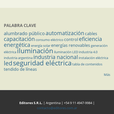
PALABRA CLAVE
automatización
alumbrado público
cables
capacitación
eficiencia
control
consumo eléctrico
energética
energías renovables
energía solar
generación
iluminación
eléctrica
iluminación LED
industria 4.0
industria nacional
industria argentina
instalación eléctrica
seguridad eléctrica
led
tabla de contenidos
tendido de líneas
Más
Editores S.R.L.
| Argentina | +54 9 11 4947-9984 |
contacto@editores.com.ar