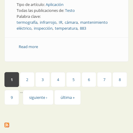
Tipo de artículo:
Aplicación
Todas las publicaciones de:
Testo
Palabra clave:
termografía
infrarrojo
IR
cámara
mantenimiento
eléctrico
inspección
temperatura
883
Read more
about Química y termografía trabajando a la par
Páginas
1
2
3
4
5
6
7
8
…
9
siguiente ›
última »