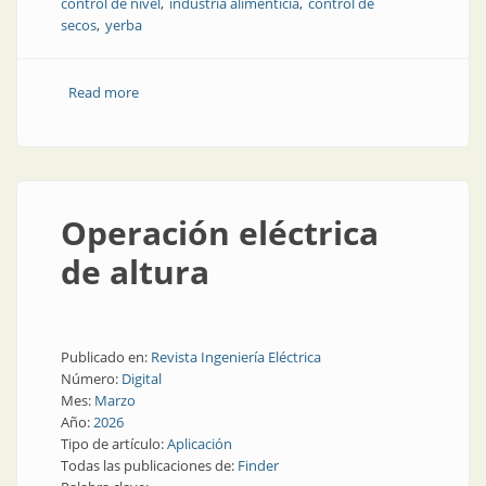
control de nivel
industria alimenticia
control de
secos
yerba
Read more
about Unos mates con buen nivel
Operación eléctrica
de altura
Publicado en:
Revista Ingeniería Eléctrica
Número:
Digital
Mes:
Marzo
Año:
2026
Tipo de artículo:
Aplicación
Todas las publicaciones de:
Finder