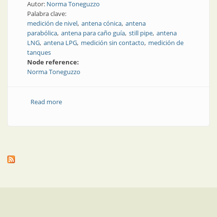
Autor:
Norma Toneguzzo
Palabra clave:
medición de nivel
antena cónica
antena
parabólica
antena para caño guía
still pipe
antena
LNG
antena LPG
medición sin contacto
medición de
tanques
Node reference:
Norma Toneguzzo
Read more
about Importancia de las antenas en la medición de
nivel de tanques con tecnología de radar (sin
contacto)