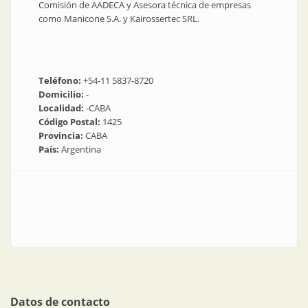
Comisión de AADECA y Asesora técnica de empresas
como Manicone S.A. y Kairossertec SRL.
Teléfono:
+54-11 5837-8720
Domicilio:
-
Localidad:
-CABA
Código Postal:
1425
Provincia:
CABA
País:
Argentina
Datos de contacto