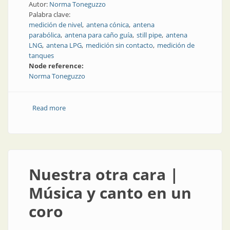
Autor:
Norma Toneguzzo
Palabra clave:
medición de nivel
antena cónica
antena
parabólica
antena para caño guía
still pipe
antena
LNG
antena LPG
medición sin contacto
medición de
tanques
Node reference:
Norma Toneguzzo
Read more
about Importancia de las antenas en la medición de
nivel de tanques con tecnología de radar (sin
contacto)
Nuestra otra cara |
Música y canto en un
coro