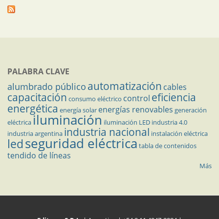
PALABRA CLAVE
automatización
alumbrado público
cables
capacitación
eficiencia
control
consumo eléctrico
energética
energías renovables
energía solar
generación
iluminación
eléctrica
iluminación LED
industria 4.0
industria nacional
industria argentina
instalación eléctrica
seguridad eléctrica
led
tabla de contenidos
tendido de líneas
Más