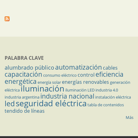
PALABRA CLAVE
automatización
alumbrado público
cables
capacitación
eficiencia
control
consumo eléctrico
energética
energías renovables
energía solar
generación
iluminación
eléctrica
iluminación LED
industria 4.0
industria nacional
industria argentina
instalación eléctrica
seguridad eléctrica
led
tabla de contenidos
tendido de líneas
Más