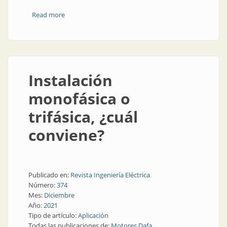
Read more
about Claves de mantenimiento del motor para
panificadoras industriales
Instalación
monofásica o
trifásica, ¿cuál
conviene?
Publicado en:
Revista Ingeniería Eléctrica
Número:
374
Mes:
Diciembre
Año:
2021
Tipo de artículo:
Aplicación
Todas las publicaciones de:
Motores Dafa