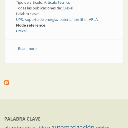
Tipo de artículo:
Artículo técnico
Todas las publicaciones de:
Crexel
Palabra clave:
UPS
soporte de energía
batería
ion-litio
VRLA
Node reference:
Crexel
Read more
about Baterías para UPS: principales diferencias entre
litio y VRLA
PALABRA CLAVE
automatización
alumbrado público