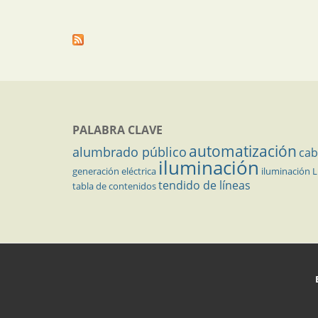
PALABRA CLAVE
automatización
alumbrado público
cab
iluminación
generación eléctrica
iluminación 
tendido de líneas
tabla de contenidos