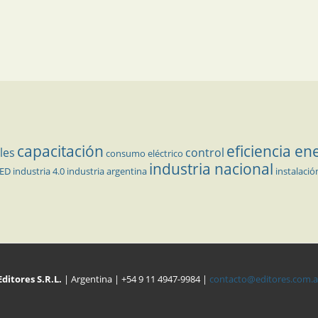
capacitación
eficiencia en
les
control
consumo eléctrico
industria nacional
LED
industria 4.0
industria argentina
instalació
Editores S.R.L.
| Argentina | +54 9 11 4947-9984 |
contacto@editores.com.a