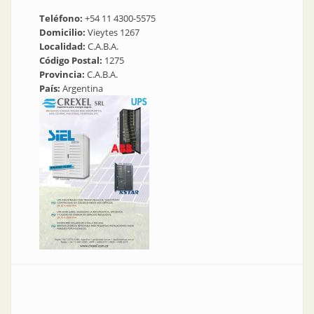
Teléfono:
+54 11 4300-5575
Domicilio:
Vieytes 1267
Localidad:
C.A.B.A.
Código Postal:
1275
Provincia:
C.A.B.A.
País:
Argentina