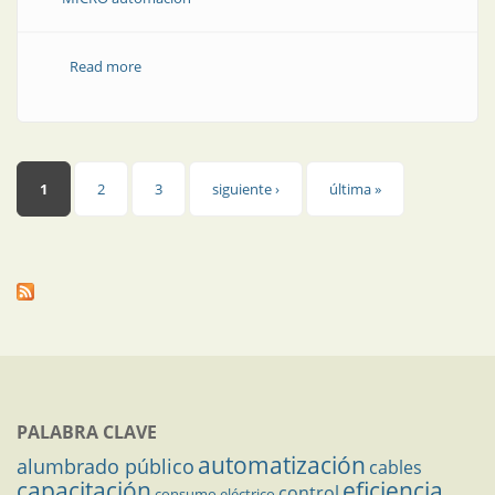
Read more
about Nueva estación de válvulas
Páginas
1
2
3
siguiente ›
última »
PALABRA CLAVE
automatización
alumbrado público
cables
capacitación
eficiencia
control
consumo eléctrico