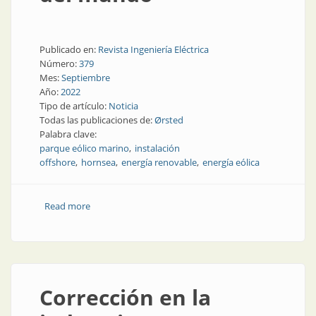
Publicado en:
Revista Ingeniería Eléctrica
Número:
379
Mes:
Septiembre
Año:
2022
Tipo de artículo:
Noticia
Todas las publicaciones de:
Ørsted
Palabra clave:
parque eólico marino
instalación
offshore
hornsea
energía renovable
energía eólica
Read more
about Entró en operaciones el parque eólico marino
más grande del mundo
Corrección en la