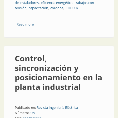
de instaladores
eficiencia energética
trabajos con
tensión
capacitación
córdoba
CIIECCA
Read more
about Tecnología, capacitación y encuentro:
CONEXPO Córdoba fue un gran éxito
Control,
sincronización y
posicionamiento en la
planta industrial
Publicado en:
Revista Ingeniería Eléctrica
Número:
379