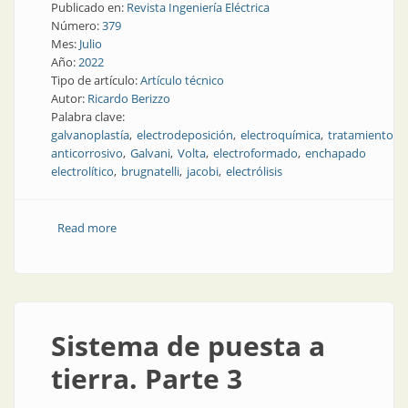
Publicado en:
Revista Ingeniería Eléctrica
Número:
379
Mes:
Julio
Año:
2022
Tipo de artículo:
Artículo técnico
Autor:
Ricardo Berizzo
Palabra clave:
galvanoplastía
electrodeposición
electroquímica
tratamiento
anticorrosivo
Galvani
Volta
electroformado
enchapado
electrolítico
brugnatelli
jacobi
electrólisis
Read more
about Aplicación artesanal e industrial con
electricidad: la galvanoplastia
Sistema de puesta a
tierra. Parte 3