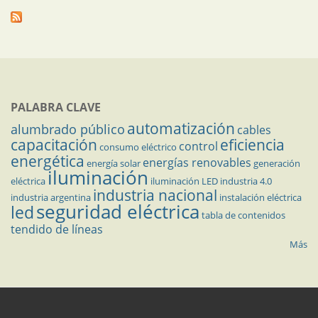
PALABRA CLAVE
automatización
alumbrado público
cables
capacitación
eficiencia
control
consumo eléctrico
energética
energías renovables
energía solar
generación
iluminación
eléctrica
iluminación LED
industria 4.0
industria nacional
industria argentina
instalación eléctrica
seguridad eléctrica
led
tabla de contenidos
tendido de líneas
Más