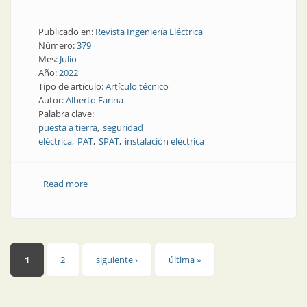
Publicado en:
Revista Ingeniería Eléctrica
Número:
379
Mes:
Julio
Año:
2022
Tipo de artículo:
Artículo técnico
Autor:
Alberto Farina
Palabra clave:
puesta a tierra
seguridad
eléctrica
PAT
SPAT
instalación eléctrica
Read more
about Sistema de puesta a tierra. Parte 3
Páginas
1
2
siguiente ›
última »