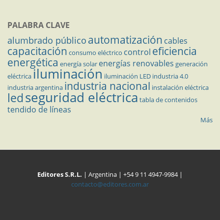
PALABRA CLAVE
automatización
alumbrado público
cables
capacitación
eficiencia
control
consumo eléctrico
energética
energías renovables
energía solar
generación
iluminación
eléctrica
iluminación LED
industria 4.0
industria nacional
industria argentina
instalación eléctrica
seguridad eléctrica
led
tabla de contenidos
tendido de líneas
Más
Editores S.R.L.
| Argentina | +54 9 11 4947-9984 |
contacto@editores.com.ar