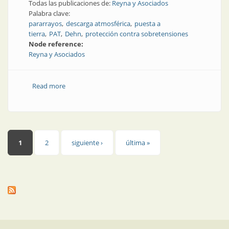
Todas las publicaciones de:
Reyna y Asociados
Palabra clave:
pararrayos
descarga atmosférica
puesta a
tierra
PAT
Dehn
protección contra sobretensiones
Node reference:
Reyna y Asociados
Read more
about La protección exige trabajar con especialistas
Páginas
1
2
siguiente ›
última »