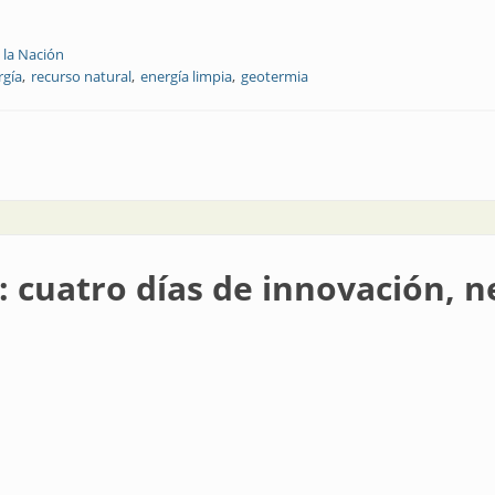
 la Nación
rgía
recurso natural
energía limpia
geotermia
 y por qué conviene?
g: cuatro días de innovación, n