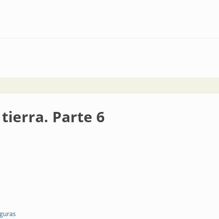
s de innovación, negocios y capacitación
tierra. Parte 6
eguras