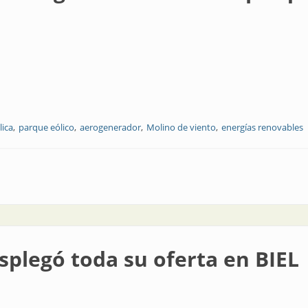
lica
parque eólico
aerogenerador
Molino de viento
energías renovables
n un nuevo parque eólico en Córdoba
splegó toda su oferta en BIEL