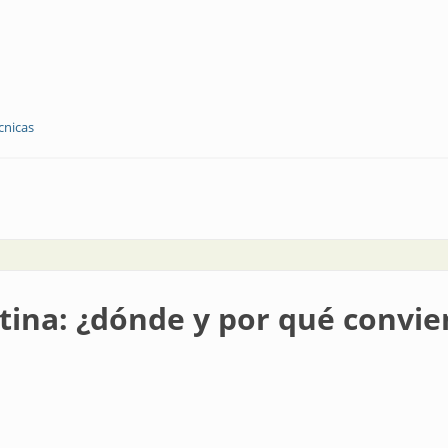
cnicas
su oferta en BIEL
ina: ¿dónde y por qué convie