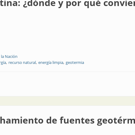
ina: ¿dónde y por qué convie
 la Nación
rgía
recurso natural
energía limpia
geotermia
 y por qué conviene?
hamiento de fuentes geotérm