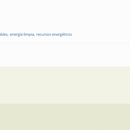
ables
energía limpia
recursos energéticos
Alemania por el uso eficiente de la energía