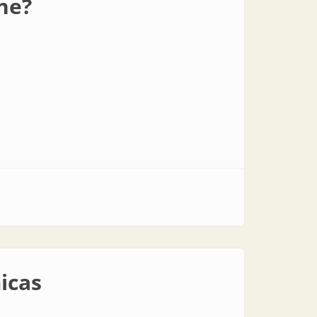
ne?
icas