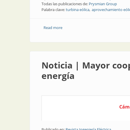
Todas las publicaciones de:
Prysmian Group
Palabra clave:
turbina eólica
aprovechamiento eóli
Read more
about Todo para la conexión eólica
Noticia | Mayor coop
energía
Cáma
Publicado en:
Revista Ingeniería Eléctrica