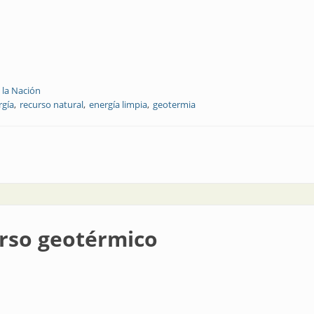
 la Nación
rgía
recurso natural
energía limpia
geotermia
 fuentes geotérmicas
urso geotérmico