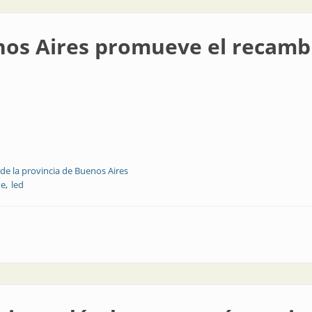
nos Aires promueve el recambi
de la provincia de Buenos Aires
te
led
omueve el recambio a led