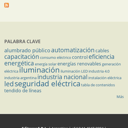
PALABRA CLAVE
automatización
alumbrado público
cables
capacitación
eficiencia
control
consumo eléctrico
energética
energías renovables
energía solar
generación
iluminación
eléctrica
iluminación LED
industria 4.0
industria nacional
industria argentina
instalación eléctrica
seguridad eléctrica
led
tabla de contenidos
tendido de líneas
Más