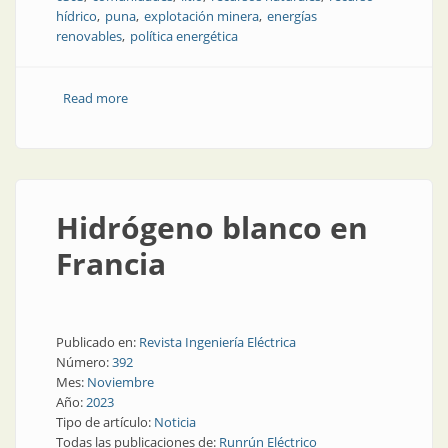
hídrico
puna
explotación minera
energías
renovables
política energética
Read more
about Hidrógeno verde en Jujuy: oportunidad
brillante, preguntas incómodas
Hidrógeno blanco en
Francia
Publicado en:
Revista Ingeniería Eléctrica
Número:
392
Mes:
Noviembre
Año:
2023
Tipo de artículo:
Noticia
Todas las publicaciones de:
Runrún Eléctrico