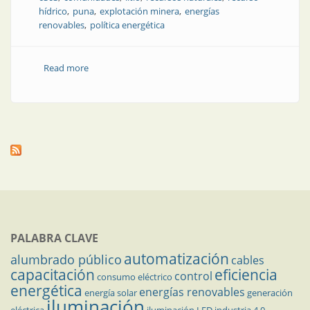
hídrico
puna
explotación minera
energías
renovables
política energética
Read more
about Hidrógeno verde en Jujuy: oportunidad
brillante, preguntas incómodas
PALABRA CLAVE
automatización
alumbrado público
cables
capacitación
eficiencia
control
consumo eléctrico
energética
energías renovables
energía solar
generación
iluminación