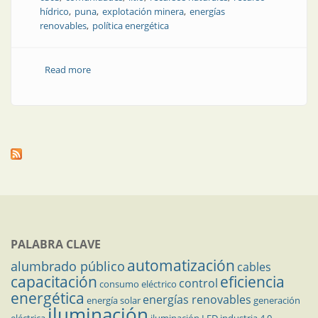
hídrico
puna
explotación minera
energías
renovables
política energética
Read more
about Hidrógeno verde en Jujuy: oportunidad
brillante, preguntas incómodas
PALABRA CLAVE
automatización
alumbrado público
cables
capacitación
eficiencia
control
consumo eléctrico
energética
energías renovables
energía solar
generación
iluminación