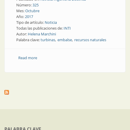
Número:
325
Mes:
Octubre
Año:
2017
Tipo de artículo:
Noticia
Todas las publicaciones de:
INTI
Autor:
Helena Marchini
Palabra clave:
turbinas
embalse
recursos naturales
Read more
about Recursos naturales | Un emblema de América
recupera su potencia
PALABRA CLAVE