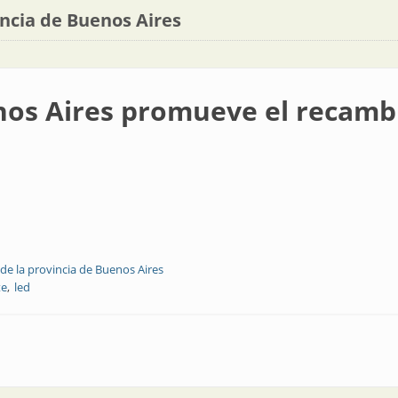
incia de Buenos Aires
nos Aires promueve el recambi
de la provincia de Buenos Aires
te
led
omueve el recambio a led