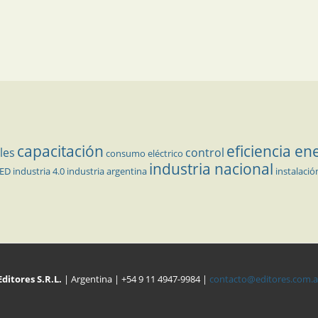
capacitación
eficiencia en
les
control
consumo eléctrico
industria nacional
LED
industria 4.0
industria argentina
instalació
Editores S.R.L.
| Argentina | +54 9 11 4947-9984 |
contacto@editores.com.a