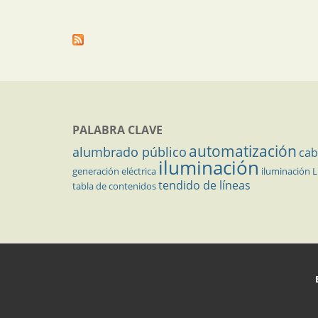
PALABRA CLAVE
automatización
alumbrado público
cab
iluminación
generación eléctrica
iluminación 
tendido de líneas
tabla de contenidos