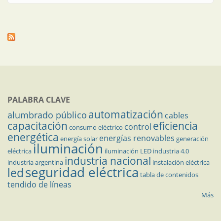
PALABRA CLAVE
automatización
alumbrado público
cables
capacitación
eficiencia
control
consumo eléctrico
energética
energías renovables
energía solar
generación
iluminación
eléctrica
iluminación LED
industria 4.0
industria nacional
industria argentina
instalación eléctrica
seguridad eléctrica
led
tabla de contenidos
tendido de líneas
Más