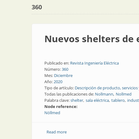
360
Nuevos shelters de 
Publicado en:
Revista Ingeniería Eléctrica
Número:
360
Mes:
Diciembre
Año:
2020
Tipo de artículo:
Descripción de producto, servicios
Todas las publicaciones de:
Nollmann
Nollmed
Palabra clave:
shelter
sala eléctrica
tablero
indust
Node reference:
Nöllmed
Read more
about Nuevos shelters de extrema resi