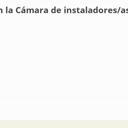
n la Cámara de instaladores/as
de instaladores/as (y en este suplemento)