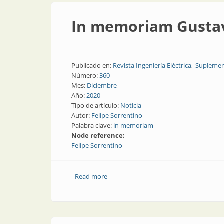
In memoriam Gustav
Publicado en:
Revista Ingeniería Eléctrica
Suplemen
Número:
360
Mes:
Diciembre
Año:
2020
Tipo de artículo:
Noticia
Autor:
Felipe Sorrentino
Palabra clave:
in memoriam
Node reference:
Felipe Sorrentino
Read more
about In memoriam Gustavo Fernánde