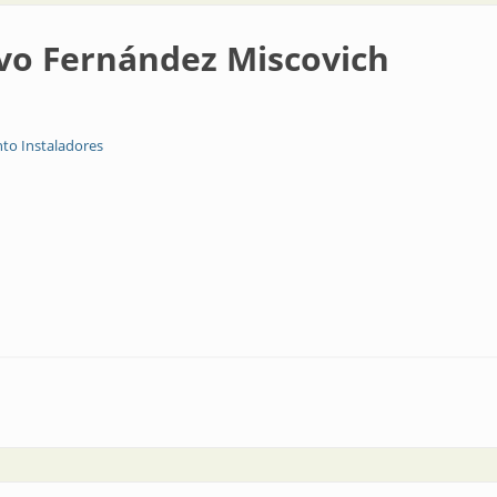
o Fernández Miscovich
to Instaladores
z Miscovich