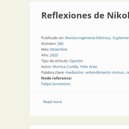
Reflexiones de Nikol
Publicado en:
Revista Ingeniería Eléctrica
Suplemen
Número:
360
Mes:
Diciembre
Año:
2020
Tipo de artículo:
Opinión
Autor:
Monica Corella
Felix Arias
Palabra clave:
mediación
entendimiento mutuo
r
Node reference:
Felipe Sorrentino
Read more
about Reflexiones de Nikola Tesla sobre