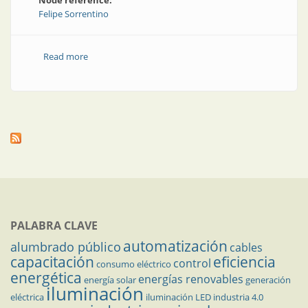
Node reference:
Felipe Sorrentino
Read more
about Reflexiones de Nikola Tesla sobre el conflicto
PALABRA CLAVE
automatización
alumbrado público
cables
capacitación
eficiencia
control
consumo eléctrico
energética
energías renovables
energía solar
generación
iluminación
eléctrica
iluminación LED
industria 4.0