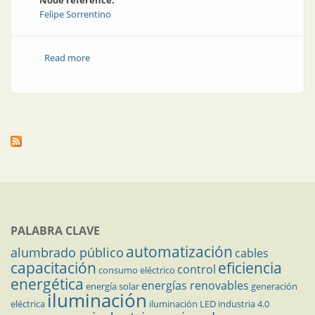
Node reference:
Felipe Sorrentino
Read more
about Reflexiones de Nikola Tesla sobre el conflicto
PALABRA CLAVE
automatización
alumbrado público
cables
capacitación
eficiencia
control
consumo eléctrico
energética
energías renovables
energía solar
generación
iluminación
eléctrica
iluminación LED
industria 4.0