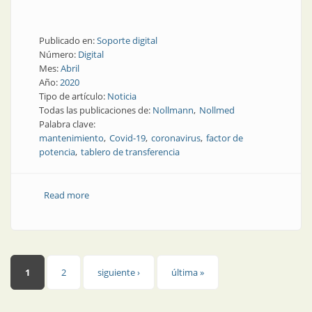
Publicado en:
Soporte digital
Número:
Digital
Mes:
Abril
Año:
2020
Tipo de artículo:
Noticia
Todas las publicaciones de:
Nollmann
Nollmed
Palabra clave:
mantenimiento
Covid-19
coronavirus
factor de
potencia
tablero de transferencia
Read more
about ¿Cómo mantener activa la industria en tiempos
de Covid-19?: las estrategias de Nöllmed
Páginas
1
2
siguiente ›
última »