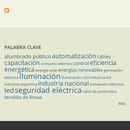
PALABRA CLAVE
automatización
alumbrado público
cables
capacitación
eficiencia
control
consumo eléctrico
energética
energías renovables
energía solar
generación
iluminación
eléctrica
iluminación LED
industria 4.0
industria nacional
industria argentina
instalación eléctrica
seguridad eléctrica
led
tabla de contenidos
tendido de líneas
Más