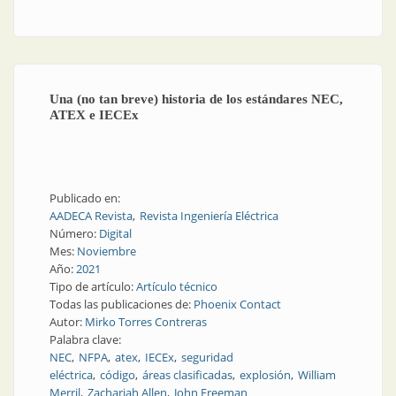
Una (no tan breve) historia de los estándares NEC,
ATEX e IECEx
Publicado en:
AADECA Revista
Revista Ingeniería Eléctrica
Número:
Digital
Mes:
Noviembre
Año:
2021
Tipo de artículo:
Artículo técnico
Todas las publicaciones de:
Phoenix Contact
Autor:
Mirko Torres Contreras
Palabra clave:
NEC
NFPA
atex
IECEx
seguridad
eléctrica
código
áreas clasificadas
explosión
William
Merril
Zachariah Allen
John Freeman