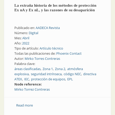
La extraña historia de los métodos de protección
Ex nA y Ex nL, y las razones de su desaparición
Publicado en:
AADECA Revista
Número:
Digital
Mes:
Abril
Año:
2022
Tipo de artículo:
Artículo técnico
Todas las publicaciones de:
Phoenix Contact
Autor:
Mirko Torres Contreras
Palabra clave:
áreas clasificadas
Zona 1
Zona 2
atmósfera
explosiva
seguridad intrínseca
código NEC
directiva
ATEX
IEC
protección de equipos
EPL
Node reference:
Mirko Torrez Contreras
Read more
about La extraña historia de los métodos de
protección Ex nA y Ex nL, y las razones de su