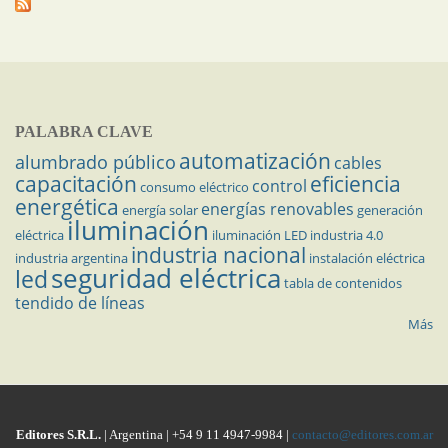
PALABRA CLAVE
automatización
alumbrado público
cables
capacitación
eficiencia
control
consumo eléctrico
energética
energías renovables
energía solar
generación
iluminación
eléctrica
iluminación LED
industria 4.0
industria nacional
industria argentina
instalación eléctrica
seguridad eléctrica
led
tabla de contenidos
tendido de líneas
Más
Editores S.R.L.
| Argentina | +54 9 11 4947-9984 |
contacto@editores.com.ar