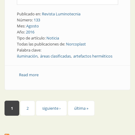
Publicado en:
Revista Luminotecnia
Número:
133
Mes:
Agosto
Año:
2016
Tipo de artículo:
Noticia
Todas las publicaciones de:
Norcoplast
Palabra clave:
iluminación
áreas clasificadas
artefactos herméticos
Read more
about Noticia | La nueva dirección de los artefactos
herméticos
Páginas
1
2
siguiente ›
última »