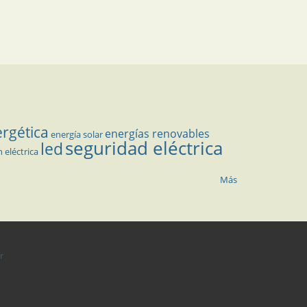
ergética
energías renovables
energía solar
seguridad eléctrica
led
n eléctrica
Más
r