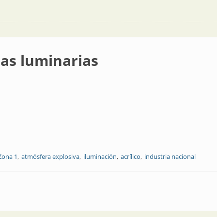
las luminarias
Zona 1
atmósfera explosiva
iluminación
acrílico
industria nacional
s