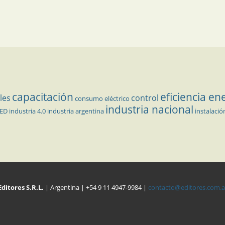
capacitación
eficiencia en
les
control
consumo eléctrico
industria nacional
LED
industria 4.0
industria argentina
instalació
Editores S.R.L.
| Argentina | +54 9 11 4947-9984 |
contacto@editores.com.a