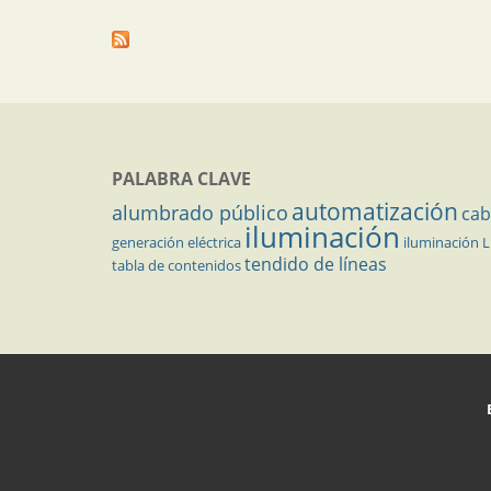
PALABRA CLAVE
automatización
alumbrado público
cab
iluminación
generación eléctrica
iluminación 
tendido de líneas
tabla de contenidos