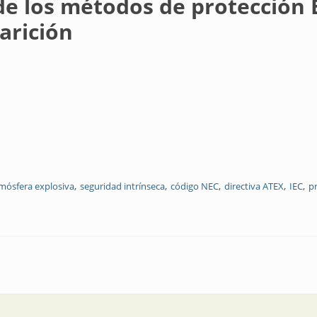
de los métodos de protección E
arición
mósfera explosiva
seguridad intrínseca
código NEC
directiva ATEX
IEC
p
s de protección Ex nA y Ex nL, y las razones de su desaparición