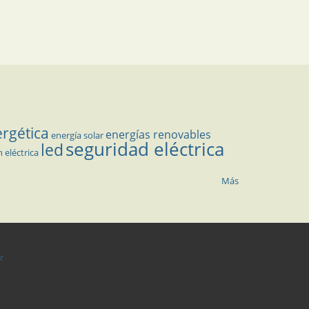
ergética
energías renovables
energía solar
seguridad eléctrica
led
n eléctrica
Más
r