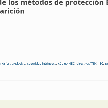
de los métodos de protección E
arición
mósfera explosiva
seguridad intrínseca
código NEC
directiva ATEX
IEC
p
s de protección Ex nA y Ex nL, y las razones de su desaparición