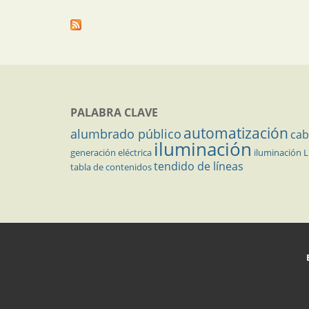
PALABRA CLAVE
automatización
alumbrado público
cab
iluminación
generación eléctrica
iluminación 
tendido de líneas
tabla de contenidos