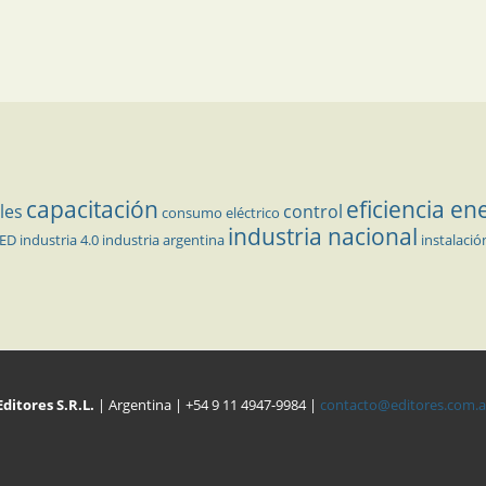
capacitación
eficiencia en
les
control
consumo eléctrico
industria nacional
LED
industria 4.0
industria argentina
instalació
Editores S.R.L.
| Argentina | +54 9 11 4947-9984 |
contacto@editores.com.a