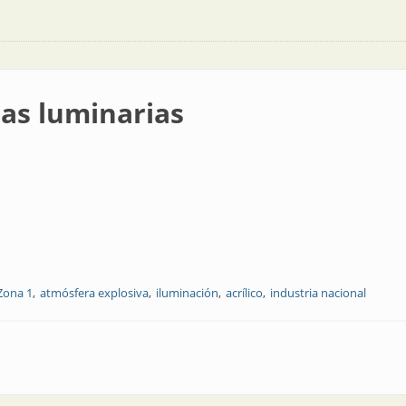
las luminarias
Zona 1
atmósfera explosiva
iluminación
acrílico
industria nacional
s