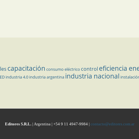
capacitación
eficiencia en
les
control
consumo eléctrico
industria nacional
LED
industria 4.0
industria argentina
instalació
Editores S.R.L.
| Argentina | +54 9 11 4947-9984 |
contacto@editores.com.ar