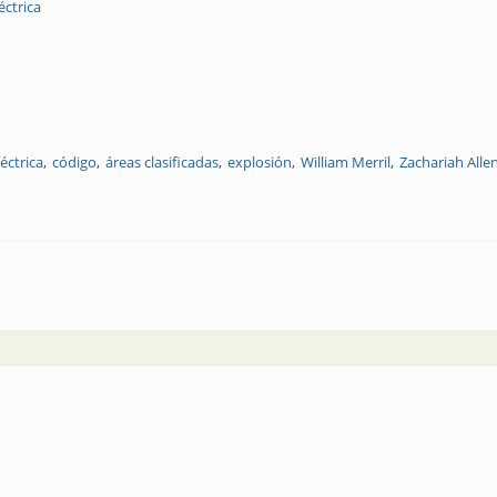
éctrica
éctrica
código
áreas clasificadas
explosión
William Merril
Zachariah Alle
os estándares NEC, ATEX e IECEx