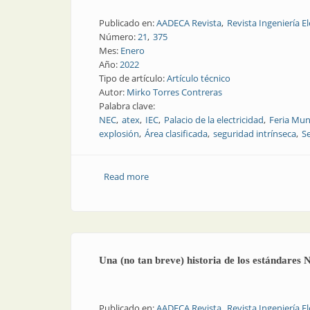
Publicado en:
AADECA Revista
Revista Ingeniería El
Número:
21
375
Mes:
Enero
Año:
2022
Tipo de artículo:
Artículo técnico
Autor:
Mirko Torres Contreras
Palabra clave:
NEC
atex
IEC
Palacio de la electricidad
Feria Mun
explosión
Área clasificada
seguridad intrínseca
S
Read more
about Una (no tan breve) historia de lo
Una (no tan breve) historia de los estándare
Publicado en:
AADECA Revista
Revista Ingeniería El