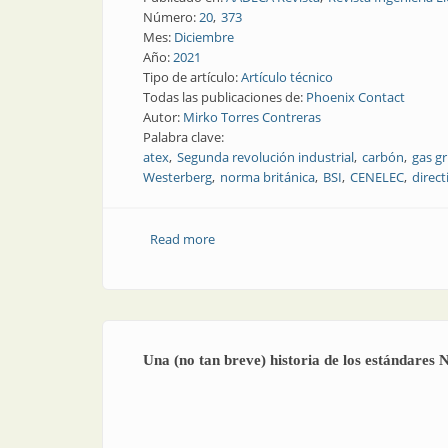
Número:
20
373
Mes:
Diciembre
Año:
2021
Tipo de artículo:
Artículo técnico
Todas las publicaciones de:
Phoenix Contact
Autor:
Mirko Torres Contreras
Palabra clave:
atex
Segunda revolución industrial
carbón
gas gr
Westerberg
norma británica
BSI
CENELEC
direct
Read more
about Una (no tan breve) historia de lo
Una (no tan breve) historia de los estándare