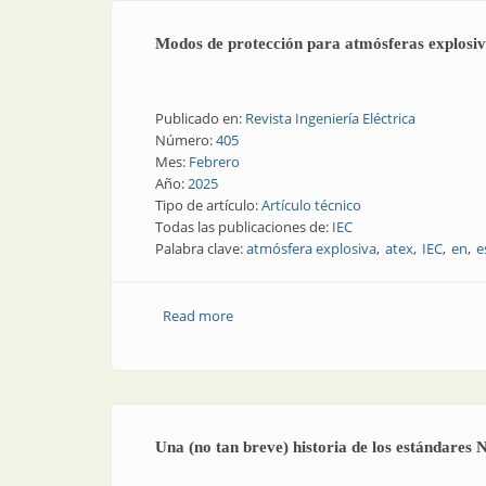
Modos de protección para atmósferas explosi
Publicado en:
Revista Ingeniería Eléctrica
Número:
405
Mes:
Febrero
Año:
2025
Tipo de artículo:
Artículo técnico
Todas las publicaciones de:
IEC
Palabra clave:
atmósfera explosiva
atex
IEC
en
e
Read more
about Modos de protección para atmós
Una (no tan breve) historia de los estándare