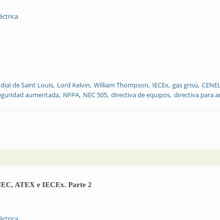
éctrica
dial de Saint Louis
Lord Kelvin
William Thompson
IECEx
gas grisú
CENE
eguridad aumentada
NFPA
NEC 505
directiva de equipos
directiva para 
s estándares NEC, ATEX e IECEx. Parte 3
s NEC, ATEX e IECEx. Parte 2
éctrica