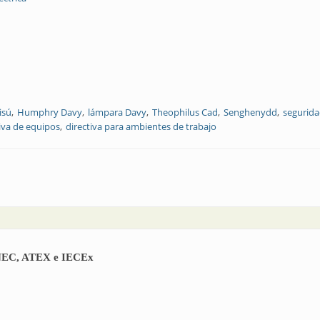
isú
Humphry Davy
lámpara Davy
Theophilus Cad
Senghenydd
segurida
iva de equipos
directiva para ambientes de trabajo
s estándares NEC, ATEX e IECEx. Parte 2
s NEC, ATEX e IECEx