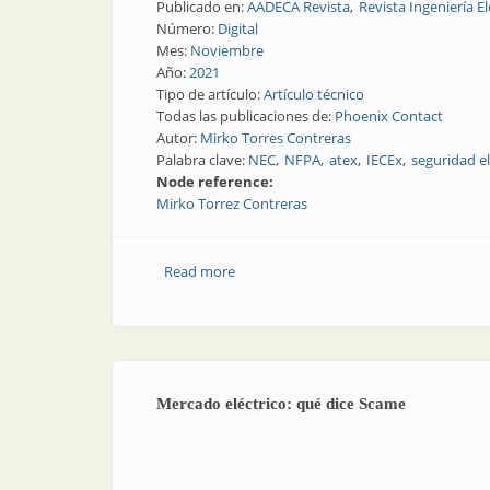
Publicado en:
AADECA Revista
Revista Ingeniería El
Número:
Digital
Mes:
Noviembre
Año:
2021
Tipo de artículo:
Artículo técnico
Todas las publicaciones de:
Phoenix Contact
Autor:
Mirko Torres Contreras
Palabra clave:
NEC
NFPA
atex
IECEx
seguridad el
Node reference:
Mirko Torrez Contreras
Read more
about Una (no tan breve) historia de l
Mercado eléctrico: qué dice Scame