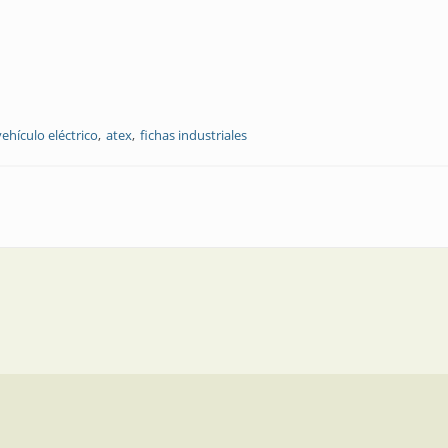
vehículo eléctrico
atex
fichas industriales
me