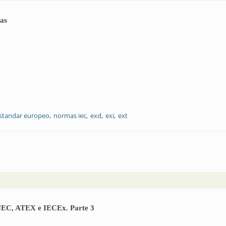
vas
standar europeo
normas iec
exd
exi
ext
feras explosivas
s NEC, ATEX e IECEx. Parte 3