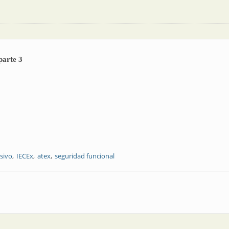
parte 3
sivo
IECEx
atex
seguridad funcional
IS menguante, parte 3