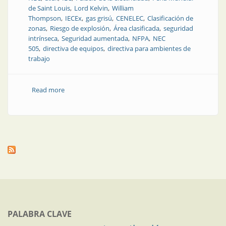
de Saint Louis
Lord Kelvin
William
Thompson
IECEx
gas grisú
CENELEC
Clasificación de
zonas
Riesgo de explosión
Área clasificada
seguridad
intrínseca
Seguridad aumentada
NFPA
NEC
505
directiva de equipos
directiva para ambientes de
trabajo
Read more
about Una (no tan breve) historia de los estándares
NEC, ATEX e IECEx. Parte 3
PALABRA CLAVE