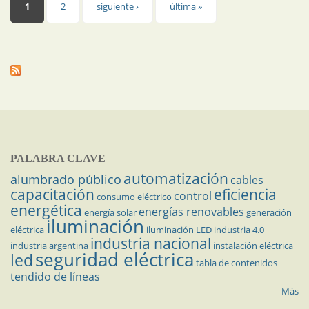
Páginas
1
2
siguiente ›
última »
PALABRA CLAVE
automatización
alumbrado público
cables
capacitación
eficiencia
control
consumo eléctrico
energética
energías renovables
energía solar
generación
iluminación
eléctrica
iluminación LED
industria 4.0
industria nacional
industria argentina
instalación eléctrica
seguridad eléctrica
led
tabla de contenidos
tendido de líneas
Más