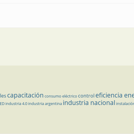
caja para cada área industrial
capacitación
eficiencia en
les
control
consumo eléctrico
industria nacional
LED
industria 4.0
industria argentina
instalació