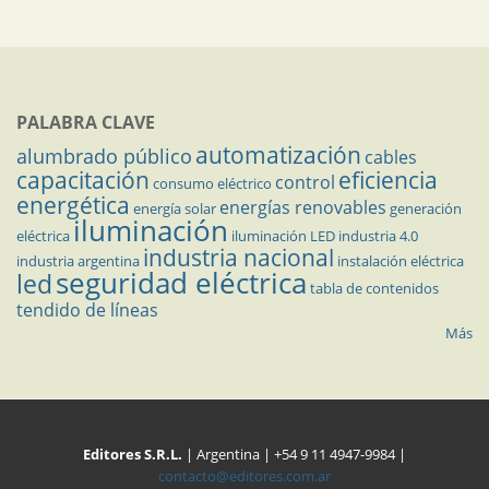
PALABRA CLAVE
automatización
alumbrado público
cables
capacitación
eficiencia
control
consumo eléctrico
energética
energías renovables
energía solar
generación
iluminación
eléctrica
iluminación LED
industria 4.0
industria nacional
industria argentina
instalación eléctrica
seguridad eléctrica
led
tabla de contenidos
tendido de líneas
Más
Editores S.R.L.
| Argentina | +54 9 11 4947-9984 |
contacto@editores.com.ar