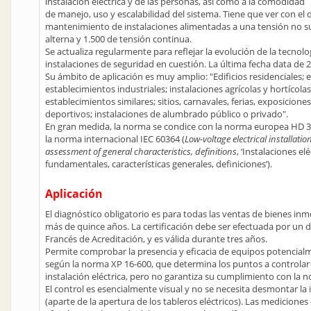
instalación eléctrica y de las personas, así como a la comodidad
de manejo, uso y escalabilidad del sistema. Tiene que ver con el 
mantenimiento de instalaciones alimentadas a una tensión no sup
alterna y 1.500 de tensión continua.
Se actualiza regularmente para reflejar la evolución de la tecnolog
instalaciones de seguridad en cuestión. La última fecha data de 
Su ámbito de aplicación es muy amplio: "Edificios residenciales; ed
establecimientos industriales; instalaciones agrícolas y hortícol
establecimientos similares; sitios, carnavales, ferias, exposicione
deportivos; instalaciones de alumbrado público o privado".
En gran medida, la norma se condice con la norma europea HD 3
la norma internacional IEC 60364 (
Low-voltage electrical installati
assessment of general characteristics, definitions
, ‘Instalaciones el
fundamentales, características generales, definiciones’).
Aplicación
El diagnóstico obligatorio es para todas las ventas de bienes inmo
más de quince años. La certificación debe ser efectuada por un 
Francés de Acreditación, y es válida durante tres años.
Permite comprobar la presencia y eficacia de equipos potencialm
según la norma XP 16-600, que determina los puntos a controlar 
instalación eléctrica, pero no garantiza su cumplimiento con la 
El control es esencialmente visual y no se necesita desmontar la
(aparte de la apertura de los tableros eléctricos). Las mediciones