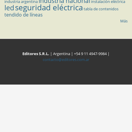
industria nacional
industria argentina
instalación eléctrica
seguridad eléctrica
led
tabla de contenidos
tendido de líneas
Más
Editores S.R.L.
| Argentina | +54 9 11 4947-9984 |
contacto@editores.com.ar