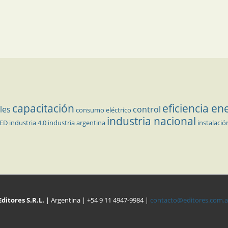
capacitación
eficiencia en
les
control
consumo eléctrico
industria nacional
LED
industria 4.0
industria argentina
instalació
Editores S.R.L.
| Argentina | +54 9 11 4947-9984 |
contacto@editores.com.a