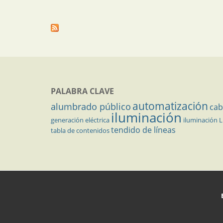
PALABRA CLAVE
automatización
alumbrado público
cab
iluminación
generación eléctrica
iluminación 
tendido de líneas
tabla de contenidos