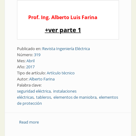
Prof. Ing. Alberto Luis Farina
+ver parte 1
Publicado en:
Revista Ingeniería Eléctrica
Número:
319
Mes:
Abril
Año:
2017
Tipo de artículo:
Artículo técnico
Autor:
Alberto Farina
Palabra clave:
seguridad eléctrica
instalaciones
eléctricas
tableros
elementos de maniobra
elementos
de protección
Read more
about Normativa | Un vistazo sobre una norma
francesa aplicable a las instalaciones eléctricas | Parte
2