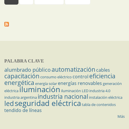
PALABRA CLAVE
automatización
alumbrado público
cables
capacitación
eficiencia
control
consumo eléctrico
energética
energías renovables
energía solar
generación
iluminación
eléctrica
iluminación LED
industria 4.0
industria nacional
industria argentina
instalación eléctrica
seguridad eléctrica
led
tabla de contenidos
tendido de líneas
Más