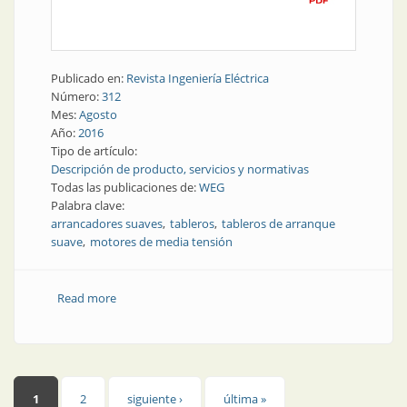
Publicado en:
Revista Ingeniería Eléctrica
Número:
312
Mes:
Agosto
Año:
2016
Tipo de artículo:
Descripción de producto, servicios y normativas
Todas las publicaciones de:
WEG
Palabra clave:
arrancadores suaves
tableros
tableros de arranque
suave
motores de media tensión
Read more
about Tableros de arranque suave para motores de
media tensión
Páginas
1
2
siguiente ›
última »