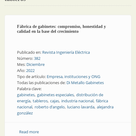
Fábrica de gabinetes: compromiso, honestidad y
calidad en la base del crecimiento
Publicado en:
Revista Ingeniería Eléctrica
Número:
382
Mes:
Diciembre
Año:
2022
Tipo de artículo:
Empresa, instituciones y ONG
Todas las publicaciones de:
Di Metallo Gabinetes
Palabra clave:
gabinetes
gabinetes especiales
distribución de
energía
tableros
cajas
industria nacional
fábrica
nacional
roberto d’angelo
luciano lavarda
alejandra
gonzález
Read more
about Fábrica de gabinetes: compromiso, honestidad