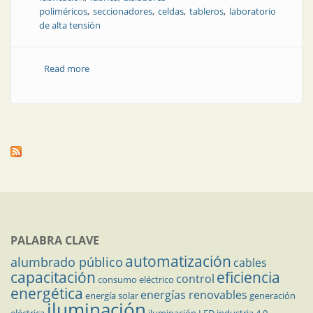
poliméricos
seccionadores
celdas
tableros
laboratorio
de alta tensión
Read more
about Así es la enorme planta de Lago
Electromecánica y Dosen
PALABRA CLAVE
automatización
alumbrado público
cables
capacitación
eficiencia
control
consumo eléctrico
energética
energías renovables
energía solar
generación
iluminación