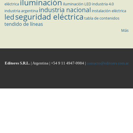
iluminación
eléctrica
iluminación LED
industria 4.0
industria nacional
industria argentina
instalación eléctrica
seguridad eléctrica
led
tabla de contenidos
tendido de líneas
Más
Editores S.R.L.
| Argentina | +54 9 11 4947-9984 |
contacto@editores.com.ar