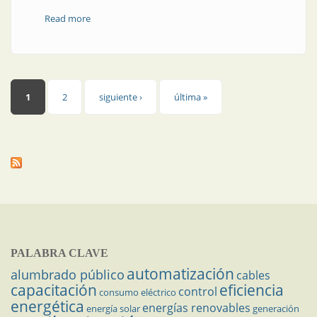
Read more
about Líneas de distribución | Protección de fase
segura
Páginas
1
2
siguiente ›
última »
PALABRA CLAVE
automatización
alumbrado público
cables
capacitación
eficiencia
control
consumo eléctrico
energética
energías renovables
energía solar
generación