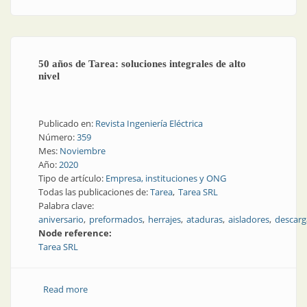
50 años de Tarea: soluciones integrales de alto
nivel
Publicado en:
Revista Ingeniería Eléctrica
Número:
359
Mes:
Noviembre
Año:
2020
Tipo de artículo:
Empresa, instituciones y ONG
Todas las publicaciones de:
Tarea
Tarea SRL
Palabra clave:
aniversario
preformados
herrajes
ataduras
aisladores
descarg
Node reference:
Tarea SRL
Read more
about 50 años de Tarea: soluciones integrales de alto
nivel