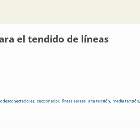
ara el tendido de líneas
todesconectadores
seccionador
líneas aéreas
alta tensión
media tensión
o de líneas