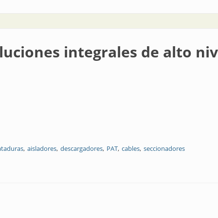
luciones integrales de alto niv
ataduras
aisladores
descargadores
PAT
cables
seccionadores
rales de alto nivel