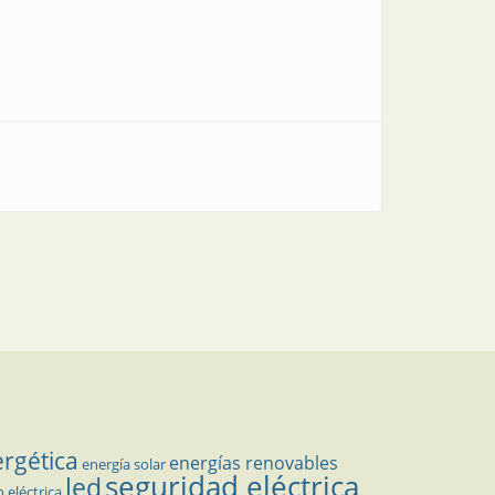
ergética
energías renovables
energía solar
seguridad eléctrica
led
n eléctrica