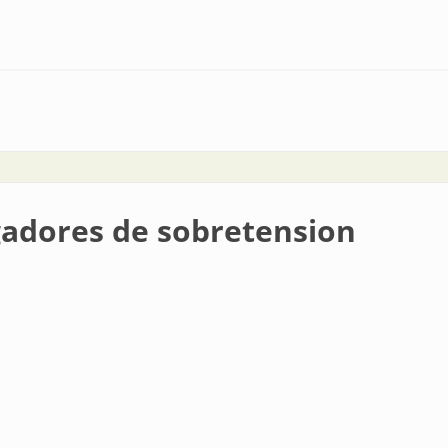
mecánica y rendimiento eléctrico en aisladores | Myeel
gadores de sobretension