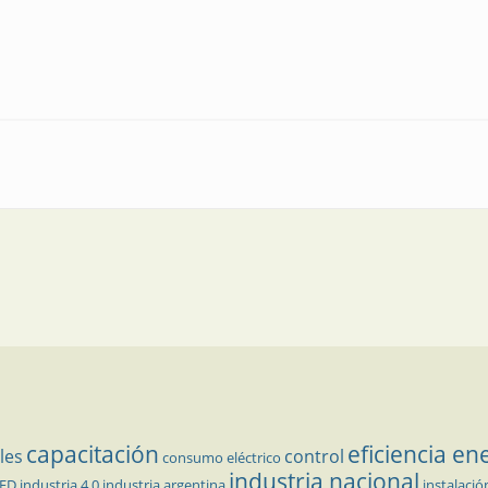
isladores
capacitación
eficiencia en
les
control
consumo eléctrico
industria nacional
LED
industria 4.0
industria argentina
instalació